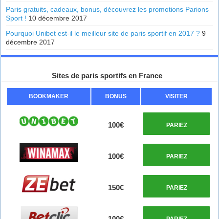
Paris gratuits, cadeaux, bonus, découvrez les promotions Parions
Sport !
10 décembre 2017
Pourquoi Unibet est-il le meilleur site de paris sportif en 2017 ?
9
décembre 2017
Sites de paris sportifs en France
BOOKMAKER
BONUS
VISITER
100€
PARIEZ
100€
PARIEZ
150€
PARIEZ
100€