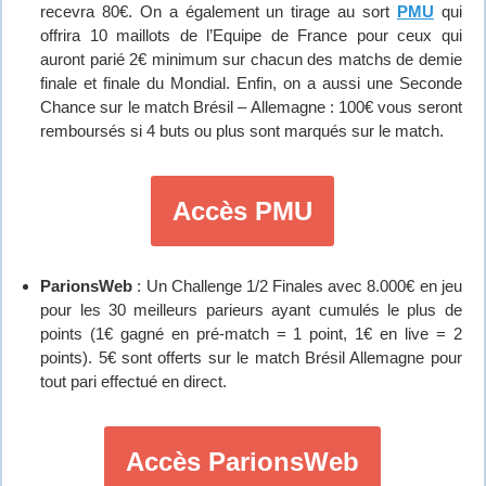
recevra 80€. On a également un tirage au sort
PMU
qui
offrira 10 maillots de l’Equipe de France pour ceux qui
auront parié 2€ minimum sur chacun des matchs de demie
finale et finale du Mondial. Enfin, on a aussi une Seconde
Chance sur le match Brésil – Allemagne : 100€ vous seront
remboursés si 4 buts ou plus sont marqués sur le match.
Accès PMU
ParionsWeb
: Un Challenge 1/2 Finales avec 8.000€ en jeu
pour les 30 meilleurs parieurs ayant cumulés le plus de
points (1€ gagné en pré-match = 1 point, 1€ en live = 2
points). 5€ sont offerts sur le match Brésil Allemagne pour
tout pari effectué en direct.
Accès ParionsWeb