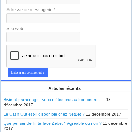
Adresse de messagerie
*
Site web
Articles récents
Bwin et parrainage : vous n’êtes pas au bon endroit …
13
décembre 2017
Le Cash Out est-il disponible chez NetBet ?
12 décembre 2017
Que penser de l’interface Zebet ? Agréable ou non ?
11 décembre
2017