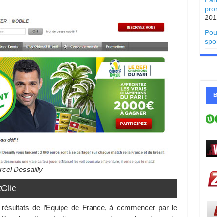
Par
pro
201
Pour
spor
rcel Dessailly
Clic
 résultats de l’Equipe de France, à commencer par le