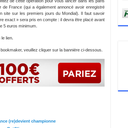
fitez de cette opération pour vous lancer dans les paris
r de France (qui a également annoncé avoir enregistré
 site sur les premiers jours du Mondial). Il faut savoir
re exact » sera pris en compte : il devra être placé avant
 de 5 euros minimum.
 le lien.
 bookmaker, veuillez cliquer sur la bannière ci-dessous.
rance (re)devient championne