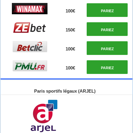
100€
PARIEZ
150€
PARIEZ
100€
PARIEZ
100€
PARIEZ
Paris sportifs légaux (ARJEL)