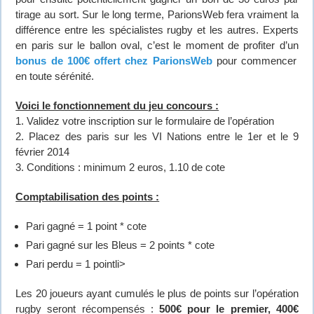
tirage au sort. Sur le long terme, ParionsWeb fera vraiment la
différence entre les spécialistes rugby et les autres. Experts
en paris sur le ballon oval, c’est le moment de profiter d’un
bonus de 100€ offert chez ParionsWeb
pour commencer
en toute sérénité.
Voici le fonctionnement du jeu concours :
1. Validez votre inscription sur le formulaire de l’opération
2. Placez des paris sur les VI Nations entre le 1er et le 9
février 2014
3. Conditions : minimum 2 euros, 1.10 de cote
Comptabilisation des points :
Pari gagné = 1 point * cote
Pari gagné sur les Bleus = 2 points * cote
Pari perdu = 1 pointli>
Les 20 joueurs ayant cumulés le plus de points sur l’opération
rugby seront récompensés :
500€ pour le premier, 400€