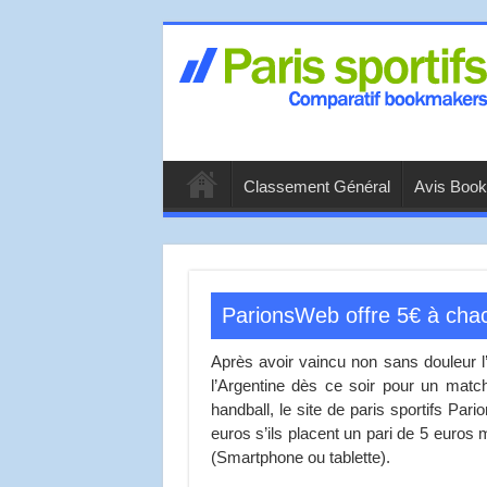
Classement Général
Avis Boo
ParionsWeb offre 5€ à chac
Après avoir vaincu non sans douleur l’
l’Argentine dès ce soir pour un ma
handball, le site de paris sportifs P
euros s’ils placent un pari de 5 euros
(Smartphone ou tablette).