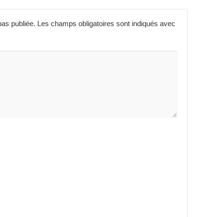
as publiée.
Les champs obligatoires sont indiqués avec