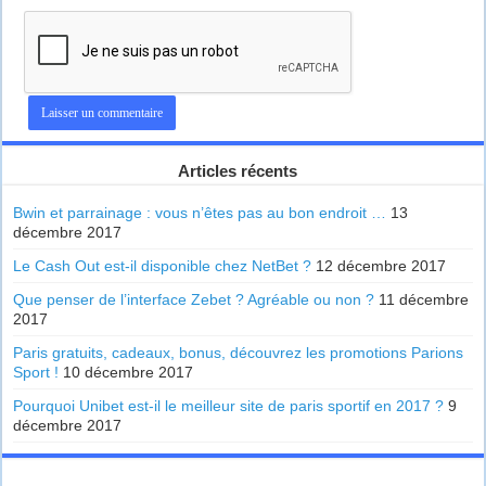
Articles récents
Bwin et parrainage : vous n’êtes pas au bon endroit …
13
décembre 2017
Le Cash Out est-il disponible chez NetBet ?
12 décembre 2017
Que penser de l’interface Zebet ? Agréable ou non ?
11 décembre
2017
Paris gratuits, cadeaux, bonus, découvrez les promotions Parions
Sport !
10 décembre 2017
Pourquoi Unibet est-il le meilleur site de paris sportif en 2017 ?
9
décembre 2017