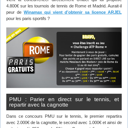
4.800€ sur les tournois de tennis de Rome et Madrid. Aurait-il
peur de
Winamax qui vient d’obtenir sa licence ARJEL
pour les paris sportifs ?
PMU : Parier en direct sur le tennis, et
repartir avec la cagnotte
Dans ce concours PMU sur le tennis, le premier repartira
avec 2.000€ de la cagnotte, le second avec 1.000€ et ainsi de