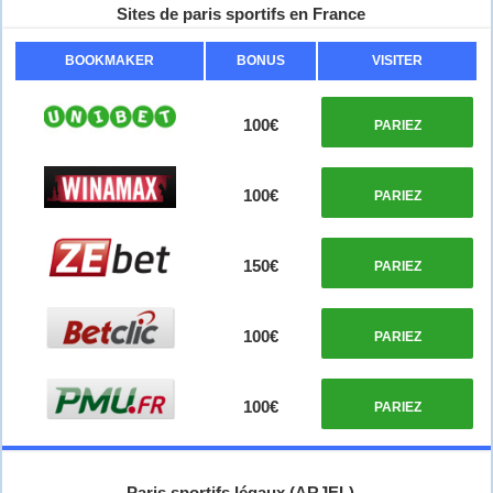
Sites de paris sportifs en France
BOOKMAKER
BONUS
VISITER
100€
PARIEZ
100€
PARIEZ
150€
PARIEZ
100€
PARIEZ
100€
PARIEZ
Paris sportifs légaux (ARJEL)