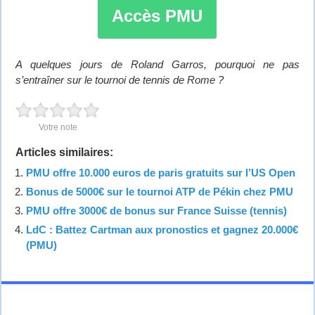
Accès PMU
A quelques jours de Roland Garros, pourquoi ne pas
s’entraîner sur le tournoi de tennis de Rome ?
Votre note
Articles similaires:
PMU offre 10.000 euros de paris gratuits sur l’US Open
Bonus de 5000€ sur le tournoi ATP de Pékin chez PMU
PMU offre 3000€ de bonus sur France Suisse (tennis)
LdC : Battez Cartman aux pronostics et gagnez 20.000€
(PMU)