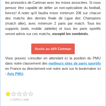
les pronostics de Cartman avec les mises associées. Si vous
pensez être capable de défier un non-spécialiste du football,
foncez! A noter qu’il faudra miser minimum 20€ sur chacun
des matchs des demies finale de Ligue des Champions
(match aller), avec minimum 2 paris par match. Tous les
supports (web, mobile ,tablette) et tous les paris sportifs
seront admis sur ces matchs,
excepté les combinés
.
Accès au défi Cartman
Vous pouvez consulter en attendant ici la position du PMU
dans notre classement des
meilleurs sites de paris sportifs
en France ou directement voir notre avis sur le bookmaker ici
:
Avis PMU
.
1
(20%)
1
vote