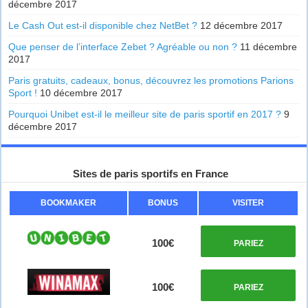
décembre 2017
Le Cash Out est-il disponible chez NetBet ?
12 décembre 2017
Que penser de l’interface Zebet ? Agréable ou non ?
11 décembre
2017
Paris gratuits, cadeaux, bonus, découvrez les promotions Parions
Sport !
10 décembre 2017
Pourquoi Unibet est-il le meilleur site de paris sportif en 2017 ?
9
décembre 2017
Sites de paris sportifs en France
BOOKMAKER
BONUS
VISITER
100€
PARIEZ
100€
PARIEZ