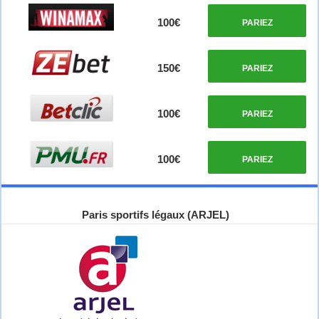
100€
PARIEZ
150€
PARIEZ
100€
PARIEZ
100€
PARIEZ
Paris sportifs légaux (ARJEL)