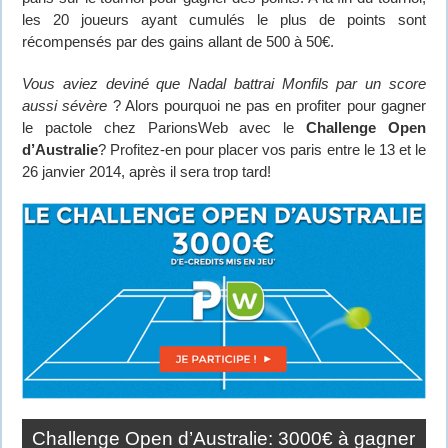
les 20 joueurs ayant cumulés le plus de points sont
récompensés par des gains allant de 500 à 50€.
Vous aviez deviné que Nadal battrai Monfils par un score
aussi sévère
? Alors pourquoi ne pas en profiter pour gagner
le pactole chez ParionsWeb avec le
Challenge Open
d’Australie
? Profitez-en pour placer vos paris entre le 13 et le
26 janvier 2014, après il sera trop tard!
Challenge Open d’Australie: 3000€ à gagner