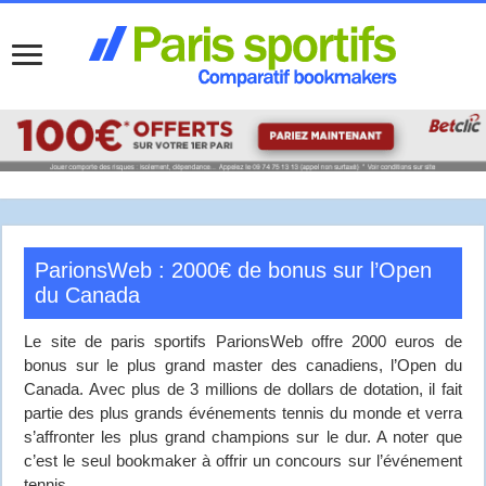
ParionsWeb : 2000€ de bonus sur l’Open
du Canada
Le site de paris sportifs ParionsWeb offre 2000 euros de
bonus sur le plus grand master des canadiens, l’Open du
Canada. Avec plus de 3 millions de dollars de dotation, il fait
partie des plus grands événements tennis du monde et verra
s’affronter les plus grand champions sur le dur. A noter que
c’est le seul bookmaker à offrir un concours sur l’événement
tennis.