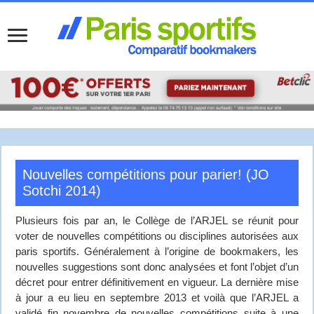
Nouvelles compétitions pour parier! (JO
Sotchi 2014)
Plusieurs fois par an, le Collège de l’ARJEL se réunit pour
voter de nouvelles compétitions ou disciplines autorisées aux
paris sportifs. Généralement à l’origine de bookmakers, les
nouvelles suggestions sont donc analysées et font l’objet d’un
décret pour entrer définitivement en vigueur. La dernière mise
à jour a eu lieu en septembre 2013 et voilà que l’ARJEL a
validé fin novembre de nouvelles compétitions suite à une