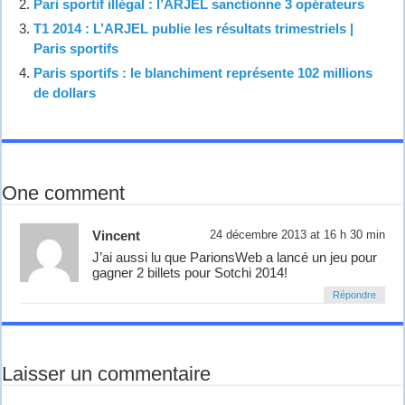
Pari sportif illégal : l’ARJEL sanctionne 3 opérateurs
T1 2014 : L’ARJEL publie les résultats trimestriels |
Paris sportifs
Paris sportifs : le blanchiment représente 102 millions
de dollars
One comment
Vincent
24 décembre 2013 at 16 h 30 min
J’ai aussi lu que ParionsWeb a lancé un jeu pour
gagner 2 billets pour Sotchi 2014!
Répondre
Laisser un commentaire