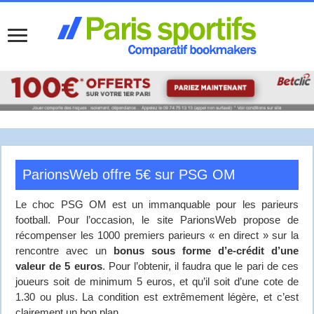
ParionsWeb offre 5€ sur PSG OM
Le choc PSG OM est un immanquable pour les parieurs
football. Pour l’occasion, le site ParionsWeb propose de
récompenser les 1000 premiers parieurs « en direct » sur la
rencontre avec un
bonus sous forme d’e-crédit d’une
valeur de 5 euros
. Pour l’obtenir, il faudra que le pari de ces
joueurs soit de minimum 5 euros, et qu’il soit d’une cote de
1.30 ou plus. La condition est extrêmement légère, et c’est
clairement un bon plan.