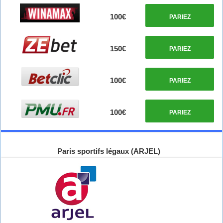
100€
PARIEZ
150€
PARIEZ
100€
PARIEZ
100€
PARIEZ
Paris sportifs légaux (ARJEL)