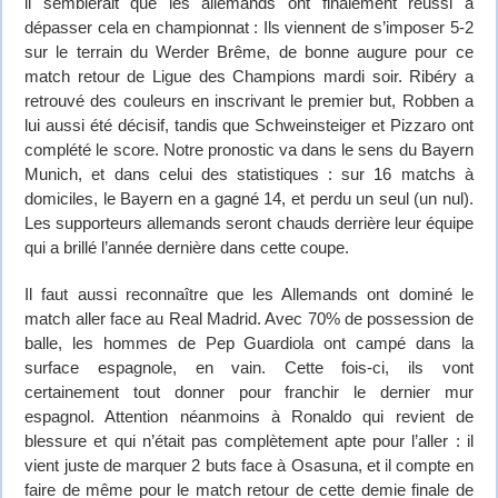
il semblerait que les allemands ont finalement réussi à
dépasser cela en championnat : Ils viennent de s’imposer 5-2
sur le terrain du Werder Brême, de bonne augure pour ce
match retour de Ligue des Champions mardi soir. Ribéry a
retrouvé des couleurs en inscrivant le premier but, Robben a
lui aussi été décisif, tandis que Schweinsteiger et Pizzaro ont
complété le score. Notre pronostic va dans le sens du Bayern
Munich, et dans celui des statistiques : sur 16 matchs à
domiciles, le Bayern en a gagné 14, et perdu un seul (un nul).
Les supporteurs allemands seront chauds derrière leur équipe
qui a brillé l’année dernière dans cette coupe.
Il faut aussi reconnaître que les Allemands ont dominé le
match aller face au Real Madrid. Avec 70% de possession de
balle, les hommes de Pep Guardiola ont campé dans la
surface espagnole, en vain. Cette fois-ci, ils vont
certainement tout donner pour franchir le dernier mur
espagnol. Attention néanmoins à Ronaldo qui revient de
blessure et qui n’était pas complètement apte pour l’aller : il
vient juste de marquer 2 buts face à Osasuna, et il compte en
faire de même pour le match retour de cette demie finale de